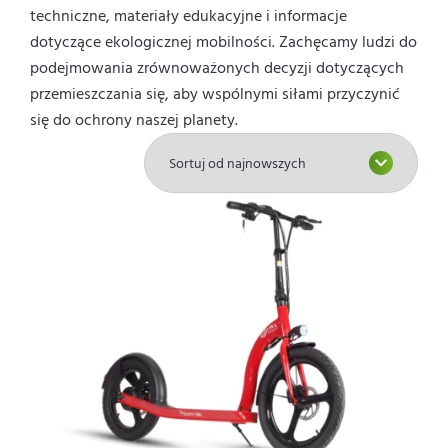
techniczne, materiały edukacyjne i informacje
dotyczące ekologicznej mobilności. Zachęcamy ludzi do
podejmowania zrównoważonych decyzji dotyczących
przemieszczania się, aby wspólnymi siłami przyczynić
się do ochrony naszej planety.
Ten
produkt
ma
wiele
wariantów.
Opcje
można
wybrać
na
stronie