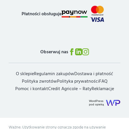
Płatności obsługuje
Obserwuj nas
O sklepie
Regulamin zakupów
Dostawa i płatność
Polityka zwrotów
Polityka prywatności
FAQ
Pomoc i kontakt
Credit Agricole – Raty
Reklamacje
WordPress
pod opieką
Ważne: Użytkowanie strony oznacza zgodę na używanie