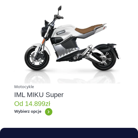
Ten
produkt
ma
wiele
wariantów.
Opcje
można
wybrać
na
stronie
produktu
Motocykle
IML MIKU Super
Od
14.899
zł
Wybierz opcje