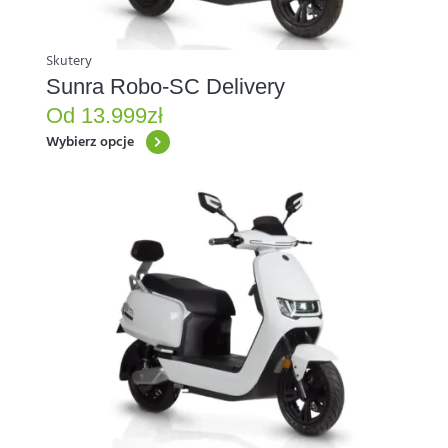
stronie
produktu
Skutery
Sunra Robo-SC Delivery
Od
13.999
zł
Wybierz opcje
Ten
produkt
ma
wiele
wariantów.
Opcje
można
wybrać
na
stronie