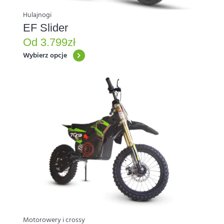
produktu
Hulajnogi
EF Slider
Od
3.799
zł
Wybierz opcje
Motorowery i crossy