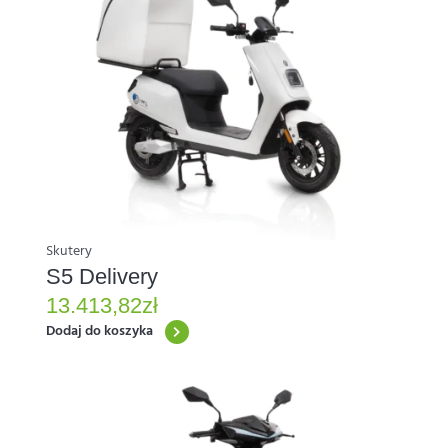
Skutery
S5 Delivery
13.413,82
zł
Dodaj do koszyka
Ten
produkt
ma