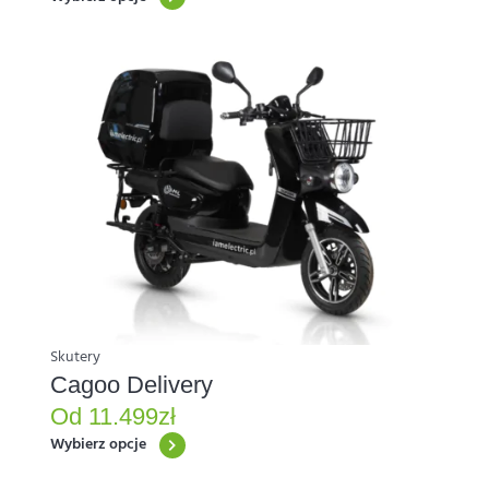
Ten
produkt
ma
wiele
wariantów.
Opcje
można
wybrać
na
stronie
produktu
Skutery
Cagoo Delivery
Od
11.499
zł
Wybierz opcje