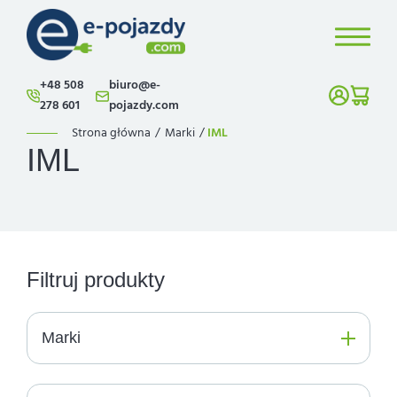
+48 508
biuro@e-
278 601
pojazdy.com
Strona główna
/
Marki
/
IML
IML
Filtruj produkty
Marki