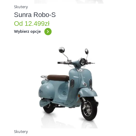
produktu
Skutery
Sunra Robo-S
Od
12.499
zł
Wybierz opcje
Ten
produkt
ma
wiele
wariantów.
Opcje
można
wybrać
na
stronie
produktu
Skutery