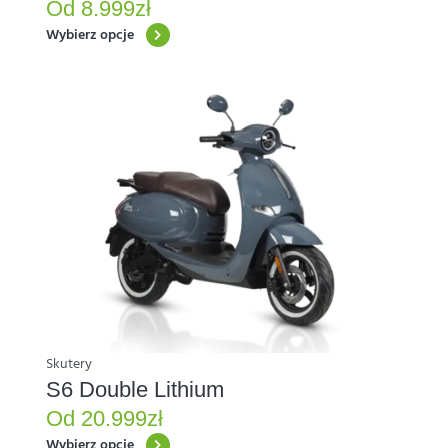
Od
8.999
zł
Wybierz opcje
Ten
produkt
ma
wiele
wariantów.
Opcje
można
wybrać
na
stronie
produktu
Skutery
S6 Double Lithium
Od
20.999
zł
Wybierz opcje