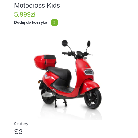
Motocross Kids
5.999
zł
Dodaj do koszyka
Ten
produkt
ma
wiele
wariantów.
Opcje
można
wybrać
na
stronie
produktu
Skutery
S3