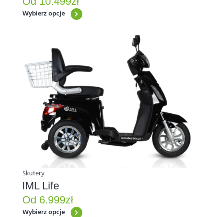
Od
10.499
zł
Wybierz opcje
Ten
produkt
ma
wiele
wariantów.
Opcje
można
wybrać
na
stronie
produktu
Skutery
IML Life
Od
6.999
zł
Wybierz opcje