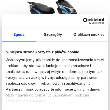
wiele
wariantów.
Opcje
można
wybrać
Zgoda
Szczegóły
O plikach cookies
na
stronie
produktu
Niniejsza strona korzysta z plików cookie
Skutery
X1
Wykorzystujemy pliki cookie do spersonalizowania treści
Od
10.999
zł
i reklam, aby oferować funkcje społecznościowe i
analizować ruch w naszej witrynie. Informacje o tym, jak
Wybierz opcje
korzystasz z naszej witryny, udostępniamy partnerom
społecznościowym, reklamowym i analitycznym.
Ten
Partnerzy mogą połączyć te informacje z innymi danymi
produkt
otrzymanymi od Ciebie lub uzyskanymi podczas
ma
korzystania z ich usług.
wiele