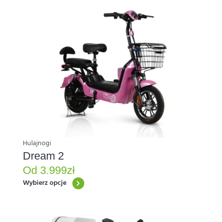
Ten
produkt
ma
wiele
wariantów.
Opcje
można
wybrać
na
stronie
produktu
Hulajnogi
Dream 2
Od
3.999
zł
Wybierz opcje