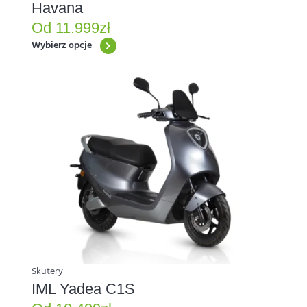
Havana
Od
11.999
zł
Wybierz opcje
Ten
produkt
ma
wiele
wariantów.
Opcje
można
wybrać
na
stronie
produktu
Skutery
IML Yadea C1S