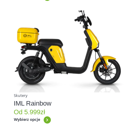
Ten
produkt
ma
wiele
wariantów.
Opcje
można
wybrać
na
stronie
produktu
Skutery
IML Rainbow
Od
5.999
zł
Wybierz opcje